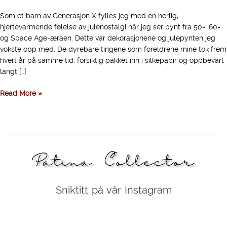
Som et barn av Generasjon X fylles jeg med en herlig,
hjertevarmende følelse av julenostalgi når jeg ser pynt fra 50-, 60-
og Space Age-æraen. Dette var dekorasjonene og julepynten jeg
vokste opp med. De dyrebare tingene som foreldrene mine tok frem
hvert år på samme tid, forsiktig pakket inn i silkepapir og oppbevart
langt […]
Read More »
Patina Collector
Sniktitt på vår Instagram