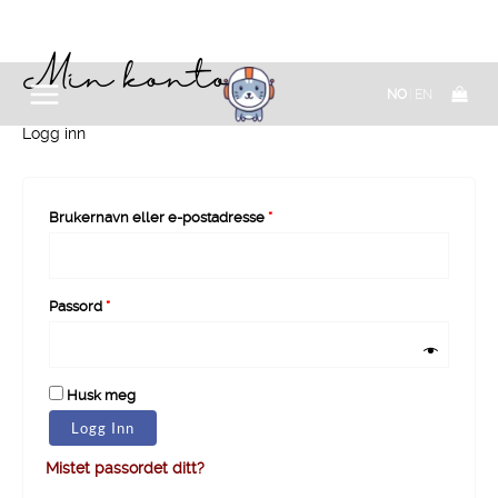
Min konto
Hopp
Påkrevd
Påkrevd
NO
|
EN
rett
til
Logg inn
innholdet
Brukernavn eller e-postadresse
*
Passord
*
Husk meg
Logg Inn
Mistet passordet ditt?