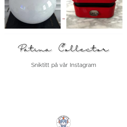
←
1
2
3
4
→
Patina Collector
Sniktitt på vår Instagram