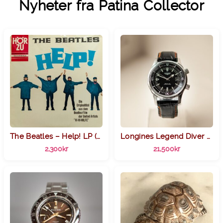
Nyheter fra Patina Collector
The Beatles – Help! LP (1965) Hör Zu / Electrola (SHZE 162)
Longines Legend Diver L3.674.4
2,300
kr
21,500
kr