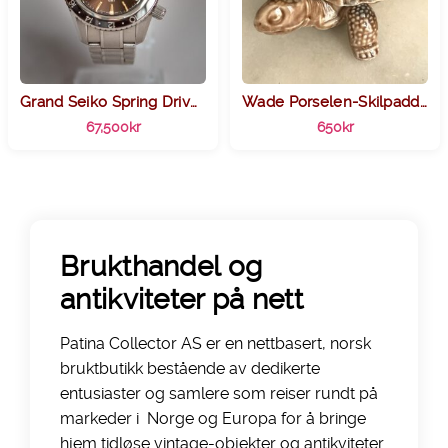
Grand Seiko Spring Drive GMT “Champagne Diamond” SBGE267G
Wade Porselen-Skilpadde med original boks, ca 1950
67,500
kr
650
kr
Brukthandel og
antikviteter på nett
Patina Collector AS er en nettbasert, norsk
bruktbutikk bestående av dedikerte
entusiaster og samlere som reiser rundt på
markeder i Norge og Europa for å bringe
hjem tidløse vintage-objekter og antikviteter.